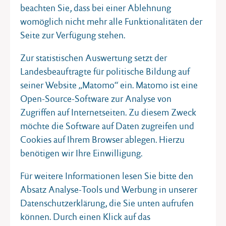
sind Vertreterinnen und Vertreter der Medien herzlich
beachten Sie, dass bei einer Ablehnung
eingeladen. Um eine Anmeldung bis zum 6. Mai bei
womöglich nicht mehr alle Funktionalitäten der
Freya Elvert unter
freya.elvert@landtag.ltsh.de
wird
Seite zur Verfügung stehen.
gebeten.
Zur statistischen Auswertung setzt der
Nach der Veranstaltung stehen die Vortragenden und
Landesbeauftragte für politische Bildung auf
der Landesbeauftragte für politi-sche Bildung vor Ort
seiner Website „Matomo“ ein. Matomo ist eine
für Gespräche zur Verfügung.
Open-Source-Software zur Analyse von
Zugriffen auf Internetseiten. Zu diesem Zweck
Für Rückfragen steht Ihnen
möchte die Software auf Daten zugreifen und
Cookies auf Ihrem Browser ablegen. Hierzu
Frau Freya Elvert, Referentin beim
benötigen wir Ihre Einwilligung.
Landesbeauftragten für politische Bildung, unter 0431
Für weitere Informationen lesen Sie bitte den
988 1640 oder
freya.elvert@landtag.ltsh.de
Absatz Analyse-Tools und Werbung in unserer
Datenschutzerklärung, die Sie unten aufrufen
zur Verfügung.
können. Durch einen Klick auf das