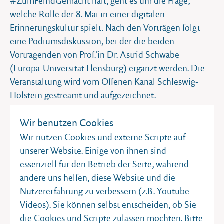
#ZumFeindGemacht hält, geht es um die Frage,
welche Rolle der 8. Mai in einer digitalen
Erinnerungskultur spielt. Nach den Vorträgen folgt
eine Podiumsdiskussion, bei der die beiden
Vortragenden von Prof.’in Dr. Astrid Schwabe
(Europa-Universität Flensburg) ergänzt werden. Die
Veranstaltung wird vom Offenen Kanal Schleswig-
Holstein gestreamt und aufgezeichnet.
Wir benutzen Cookies
Zur Veranstaltung „80 Jahre nach dem Ende des 2.
Weltkriegs: Die Bedeutung des 8. Mai in Geschichte
Wir nutzen Cookies und externe Scripte auf
und Gegenwart“ am
unserer Website. Einige von ihnen sind
essenziell für den Betrieb der Seite, während
Donnerstag, 8. Mai von 19.00 Uhr bis 20.45 Uhr
andere uns helfen, diese Website und die
im Ratssaal des Rathauses der Stadt Kiel, Fleethörn 9,
Nutzererfahrung zu verbessern (z.B. Youtube
24103 Kiel
Videos). Sie können selbst entscheiden, ob Sie
die Cookies und Scripte zulassen möchten. Bitte