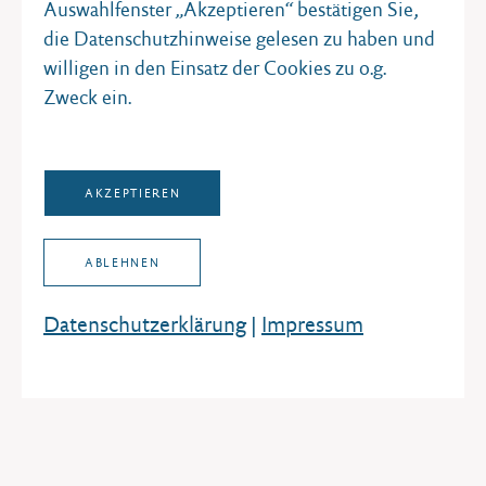
Auswahlfenster „Akzeptieren“ bestätigen Sie,
die Datenschutzhinweise gelesen zu haben und
willigen in den Einsatz der Cookies zu o.g.
Zweck ein.
Pressekontakt
Für Rückfragen steht Ihnen Herr Dr. Hauke
Petersen, Stellvertreter des
AKZEPTIEREN
Landesbeauftragten für politische Bildung,
unter Tel.: 0431/988-1643 zur Verfügung.
ABLEHNEN
Datenschutz­erklärung
|
Impressum
PDF