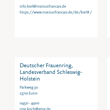
info.kiel@institutfrancais.de
https://www.institutfrancais.de/de/kiel#/
Deutscher Frauenring,
Landesverband Schleswig-
Holstein
Parkweg 30
23701 Eutin
04521 - 4900
tine.koch@gmx.de