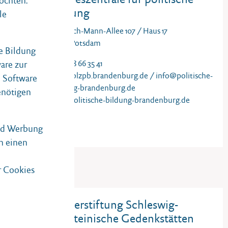
öchten.
es
Bildung
le
Heinrich-Mann-Allee 107 / Haus 17
14473 Potsdam
he Bildung
0331 / 8 66 35 41
are zur
info@blzpb.brandenburg.de
/
info@politische-
e Software
bildung-brandenburg.de
enötigen
www.politische-bildung-brandenburg.de
und Werbung
h einen
r Cookies
Bürgerstiftung Schleswig-
mp
Holsteinische Gedenkstätten