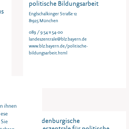
politische Bildungsarbeit
us
Englschalkinger Straße 12
81925 München
089 / 9 54 11 54-00
landeszentrale@blz.bayern.de
www.blz.bayern.de/politische-
bildungsarbeit.html
on ihnen
iese
ür
Brandenburgische
 Sie
d
Landeszentrale für politische