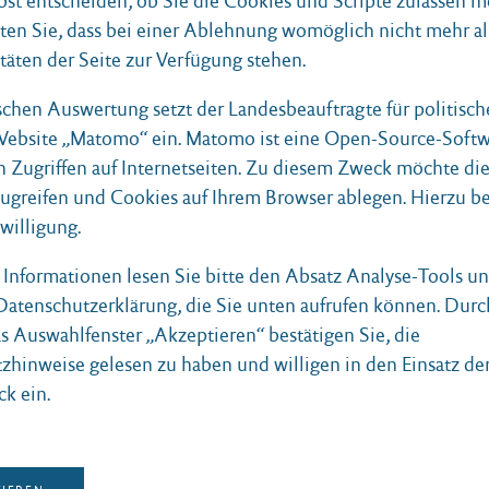
bst entscheiden, ob Sie die Cookies und Scripte zulassen m
ländliche Räume d
ten Sie, dass bei einer Ablehnung womöglich nicht mehr al
Haderslevvej 484
Landes Schleswig-
täten der Seite zur Verfügung stehen.
6230
Holstein
Rødekro/Rothenkrug
ischen Auswertung setzt der Landesbeauftragte für politisc
DANMARK
Hamburger Chaussee 25
 Website „Matomo“ ein. Matomo ist eine Open-Source-Softw
24220 Flintbek
+45 74 69 88 19
n Zugriffen auf Internetseiten. Zu diesem Zweck möchte di
info@knivsberg.dk
04347 – 704 780
zugreifen und Cookies auf Ihrem Browser ablegen. Hierzu b
www.knivsberg.dk
info@bnur.landsh.de
nwilligung.
www.bnur.schleswig-
holstein.de
e Informationen lesen Sie bitte den Absatz Analyse-Tools 
 Datenschutzerklärung, die Sie unten aufrufen können. Durc
as Auswahlfenster „Akzeptieren“ bestätigen Sie, die
zhinweise gelesen zu haben und willigen in den Einsatz de
ck ein.
Bündnis Eine
Bürgerinitiative
Welt Schleswig-
Kulturpark Seeka