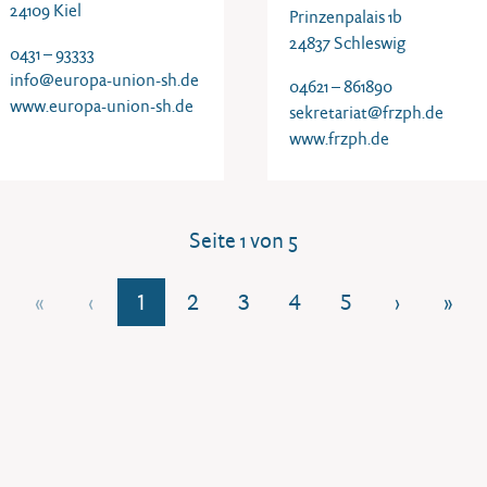
24109 Kiel
Prinzenpalais 1b
24837 Schleswig
0431 – 93333
info@europa-union-sh.de
04621 – 861890
www.europa-union-sh.de
sekretariat@frzph.de
www.frzph.de
Seite 1 von 5
1
2
3
4
5