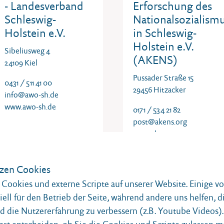
- Landesverband
Erforschung des
Schleswig-
Nationalsozialism
Holstein e.V.
in Schleswig-
Holstein e.V.
Sibeliusweg 4
(AKENS)
24109 Kiel
Pussader Straße 15
0431 / 511 41 00
29456 Hitzacker
info@awo-sh.de
www.awo-sh.de
0171 / 534 21 82
post@akens.org
www.akens.org
zen Cookies
Cookies und externe Scripte auf unserer Website. Einige v
iell für den Betrieb der Seite, während andere uns helfen, d
Bildungsstätte
Bildungszentrum f
 die Nutzererfahrung zu verbessern (z.B. Youtube Videos).
Knivsberg
Natur, Umwelt un