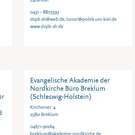
0431 – 8803393
dvpb.sh@web.de
;
lutter@politk.uni-kiel.de
www.dvpb-sh.de
Evangelische Akademie der
Nordkirche Büro Breklum
ür
(Schleswig-Holstein)
Kirchenstr. 4
d
25821 Breklum
04671-911264
breklum@akademie.nordkirche.de