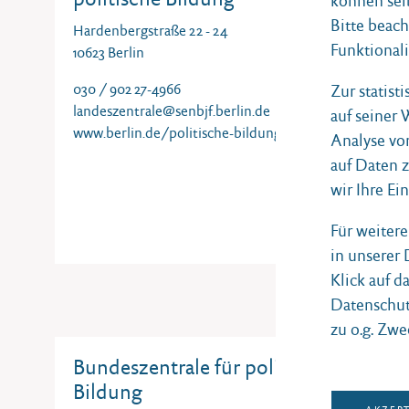
können sel
Bitte beach
Hardenbergstraße 22 - 24
Funktionali
10623 Berlin
030 / 902 27-4966
Zur statist
landeszentrale@senbjf.berlin.de
auf seiner
www.berlin.de/politische-bildung
Analyse vo
auf Daten 
wir Ihre Ei
Für weiter
in unserer
Klick auf d
Datenschut
zu o.g. Zwe
Bundeszentrale für politische
Bildung