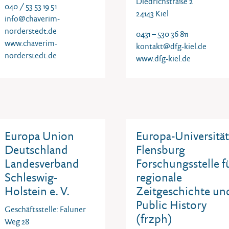
Diedrichstraße 2
040 / 53 53 19 51
24143 Kiel
info@chaverim-
norderstedt.de
0431 – 530 36 811
www.chaverim-
kontakt@dfg-kiel.de
norderstedt.de
www.dfg-kiel.de
Europa Union
Europa-Universität
Deutschland
Flensburg
Landesverband
Forschungsstelle f
Schleswig-
regionale
Holstein e. V.
Zeitgeschichte un
Public History
Geschäftsstelle: Faluner
(frzph)
Weg 28