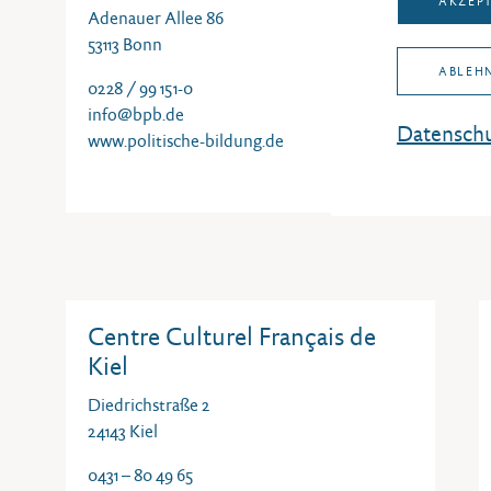
AKZEP
Adenauer Allee 86
53113 Bonn
ABLEH
0228 / 99 151-0
info@bpb.de
Datenschu
www.politische-bildung.de
Centre Culturel Français de
Kiel
Diedrichstraße 2
24143 Kiel
0431 – 80 49 65