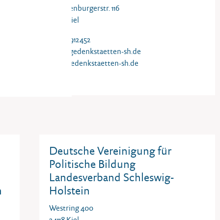
Schauenburgerstr. 116
24118 Kiel
0431 21912452
.de
info@gedenkstaetten-sh.de
de
www.gedenkstaetten-sh.de
Deutsche Vereinigung für
Politische Bildung
Landesverband Schleswig-
n
Holstein
Westring 400
24118 Kiel