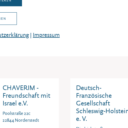
TIEREN
Holstein e.V.
Graf-Luckner-Straße 70
24159 Kiel
Sophienblatt 100
NEN
24114 Kiel
0431-37 30 33
info@kulturpark-seekamp
0431 – 67939900
tz­erklärung
|
Impressum
www.kulturpark-seekamp.
info@bei-sh.org
www.bei-sh.org
CHAVERIM -
Deutsch-
Freundschaft mit
Französische
Israel e.V.
Gesellschaft
Schleswig-Holstei
Poolstraße 22c
e. V.
22844 Norderstedt