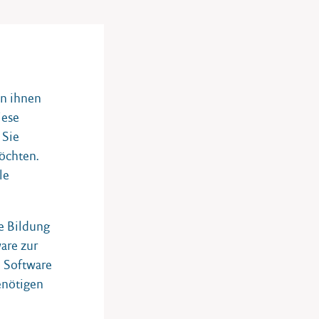
on ihnen
iese
 Sie
öchten.
le
he Bildung
are zur
e Software
enötigen