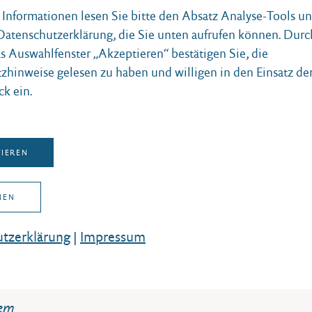
e Informationen lesen Sie bitte den Absatz Analyse-Tools 
 Datenschutzerklärung, die Sie unten aufrufen können. Durc
as Auswahlfenster „Akzeptieren“ bestätigen Sie, die
zhinweise gelesen zu haben und willigen in den Einsatz de
ck ein.
TIEREN
NEN
chen geschaffen werden?
tz­erklärung
|
Impressum
tem