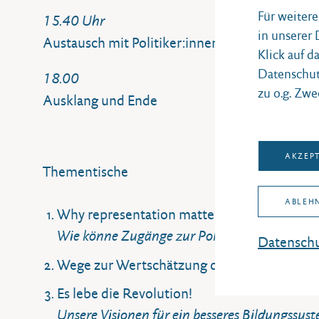
Für weiter
15.40 Uhr
in unserer
Austausch mit Politiker:innen
Klick auf d
Datenschut
18.00
zu o.g. Zwe
Ausklang und Ende
AKZEP
Thementische
ABLEH
Why representation matters!
Wie könne Zugänge zur Politik für alle Mens
Datenschu
Wege zur Wertschätzung des Ehrenamts
Es lebe die Revolution!
Unsere Visionen für ein besseres Bildungssys