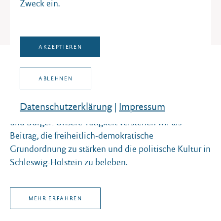
Zweck ein.
AKZEPTIEREN
MITARBEITER:INNEN
ABLEHNEN
Wir machen politische Bildung!
Datenschutz­erklärung
|
Impressum
Wir machen politische Bildung für alle Bürgerinnen
und Bürger! Unsere Tätigkeit verstehen wir als
Beitrag, die freiheitlich-demokratische
Grundordnung zu stärken und die politische Kultur in
Schleswig-Holstein zu beleben.
MEHR ERFAHREN