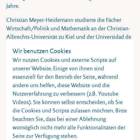
Jahre.
Christian Meyer-Heidemann studierte die Fächer
Wirtschaft/Politik und Mathematik an der Christian-
Albrechts-Universität zu Kiel und der Universidad de
la Rioja (Spanien). Anschließend war er an den
Wir benutzen Cookies
Universitäten Kiel und Vechta als wissenschaftlicher
Wir nutzen Cookies und externe Scripte auf
Mitarbeiter tätig. Auf die Promotion zum Thema
unserer Website. Einige von ihnen sind
„Selbstbildung und Bürgeridentität“
folgte im
essenziell für den Betrieb der Seite, während
Sommersemester 2014 eine Professurvertretung für
andere uns helfen, diese Website und die
Politikdidaktik an der Leuphana Universität Lüneburg.
Nutzererfahrung zu verbessern (z.B. Youtube
Im Wintersemsester 2014/2015 und im
Videos). Sie können selbst entscheiden, ob Sie
Sommersemester 2015 vertrat Meyer-Heidemann die
die Cookies und Scripte zulassen möchten. Bitte
Professur für Wirtschaft/Politik und ihre Didaktik an
beachten Sie, dass bei einer Ablehnung
der Christian-Albrechts-Universität zu Kiel.
womöglich nicht mehr alle Funktionalitäten der
Christian Meyer-Heidemann ist im Beirat der
Kieler
Seite zur Verfügung stehen.