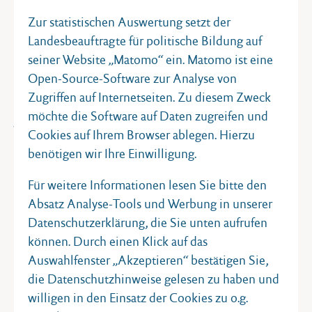
Forschungsstelle Toleranz
an der
Christian-Albrechts-
Zur statistischen Auswertung setzt der
Universität zu Kiel
tätig. Er ist Mitglied bei
Gegen
Landesbeauftragte für politische Bildung auf
Vergessen – Für Demokratie
und der
Europa-Union
seiner Website „Matomo“ ein. Matomo ist eine
Schleswig-Holstein
sowie in zahlreichen
Open-Source-Software zur Analyse von
Fachverbänden der politischen Bildung, u.a. in der
Zugriffen auf Internetseiten. Zu diesem Zweck
Gesellschaft für Politikdidaktik und politische
möchte die Software auf Daten zugreifen und
Jugend- und Erwachsenbildung
(GPJE), der
Cookies auf Ihrem Browser ablegen. Hierzu
Deutschen Vereinigung für politische Bildung
benötigen wir Ihre Einwilligung.
(DVpB) sowie in der Sektion „Politikwissenschaft
und Politische Bildung“ der
Deutschen Vereinigung
Für weitere Informationen lesen Sie bitte den
für Politikwissenschaft
(DVPW).
Absatz Analyse-Tools und Werbung in unserer
Datenschutzerklärung, die Sie unten aufrufen
Christian Meyer-Heidemann ist Autor zahlreicher
können. Durch einen Klick auf das
Veröffentlichungen zur Politikdidaktik und
Auswahlfenster „Akzeptieren“ bestätigen Sie,
politischen Bildung.
Eine Liste der Publikationen
die Datenschutzhinweise gelesen zu haben und
finden Sie hier
.
willigen in den Einsatz der Cookies zu o.g.