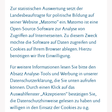
0,00 €
Zur statistischen Auswertung setzt der
Landesbeauftragte für politische Bildung auf
IN DEN WARENKORB
seiner Website „Matomo“ ein. Matomo ist eine
Open-Source-Software zur Analyse von
Zugriffen auf Internetseiten. Zu diesem Zweck
möchte die Software auf Daten zugreifen und
Cookies auf Ihrem Browser ablegen. Hierzu
benötigen wir Ihre Einwilligung.
Migration?
Für weitere Informationen lesen Sie bitte den
Klare Antworten aus erster Hand
Absatz Analyse-Tools und Werbung in unserer
2,00 €
Datenschutzerklärung, die Sie unten aufrufen
können. Durch einen Klick auf das
IN DEN WARENKORB
Auswahlfenster „Akzeptieren“ bestätigen Sie,
die Datenschutzhinweise gelesen zu haben und
willigen in den Einsatz der Cookies zu o.g.