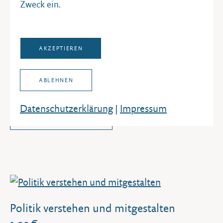
Zweck ein.
Politik der politischen Bildung
AKZEPTIEREN
Das Ringen um die Demokratisierung der Deutschen seit
1945
ABLEHNEN
2,00 €
Datenschutz­erklärung
|
Impressum
IN DEN WARENKORB
Politik verstehen und mitgestalten