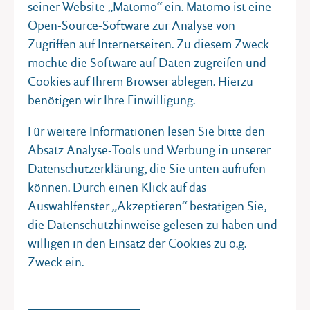
Montag bis Donnerstag, 9.00 bis 15.00 Uhr
seiner Website „Matomo“ ein. Matomo ist eine
Freitag, 9.00 bis 13.00 Uhr
Open-Source-Software zur Analyse von
Zugriffen auf Internetseiten. Zu diesem Zweck
NEWSLETTER
möchte die Software auf Daten zugreifen und
Bleiben Sie auf dem Laufenden und melden Sie sich
hier
für
Cookies auf Ihrem Browser ablegen. Hierzu
unseren Newsletter an.
benötigen wir Ihre Einwilligung.
SOCIAL MEDIA
Für weitere Informationen lesen Sie bitte den
Absatz Analyse-Tools und Werbung in unserer
Datenschutzerklärung, die Sie unten aufrufen
können. Durch einen Klick auf das
SCHLESWIG-HOLSTEINISCHER LANDTAG
Auswahlfenster „Akzeptieren“ bestätigen Sie,
Die Website des Landtages finden Sie
hier
die Datenschutzhinweise gelesen zu haben und
willigen in den Einsatz der Cookies zu o.g.
KONTAKT
DATENSCHUTZ
IMPRESSUM
Zweck ein.
NETIQUETTE
BARRIEREFREIHEIT