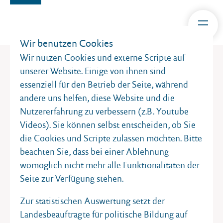
Wir benutzen Cookies
Wir nutzen Cookies und externe Scripte auf
unserer Website. Einige von ihnen sind
essenziell für den Betrieb der Seite, während
andere uns helfen, diese Website und die
KONTAKT
Nutzererfahrung zu verbessern (z.B. Youtube
Der Landesbeauftragte für politische Bildung Schleswig-
Videos). Sie können selbst entscheiden, ob Sie
Holstein
die Cookies und Scripte zulassen möchten. Bitte
Karolinenweg 1
beachten Sie, dass bei einer Ablehnung
24105 Kiel
womöglich nicht mehr alle Funktionalitäten der
Telefon: 0431 – 988 1646
Seite zur Verfügung stehen.
lpb@landtag.ltsh.de
Zur statistischen Auswertung setzt der
TELEFONISCHE ERREICHBARKEIT
Landesbeauftragte für politische Bildung auf