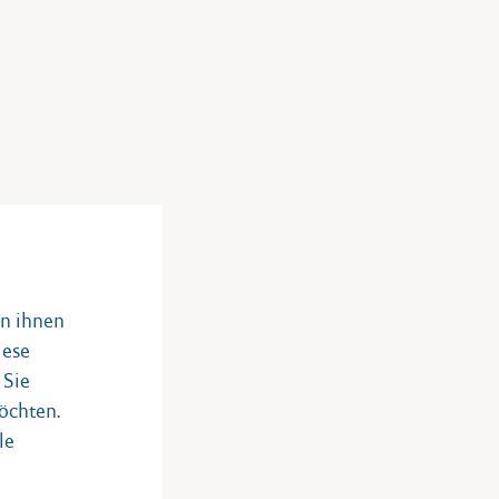
on ihnen
iese
 Sie
öchten.
le