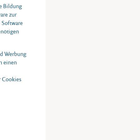
he Bildung
are zur
e Software
enötigen
und Werbung
h einen
r Cookies