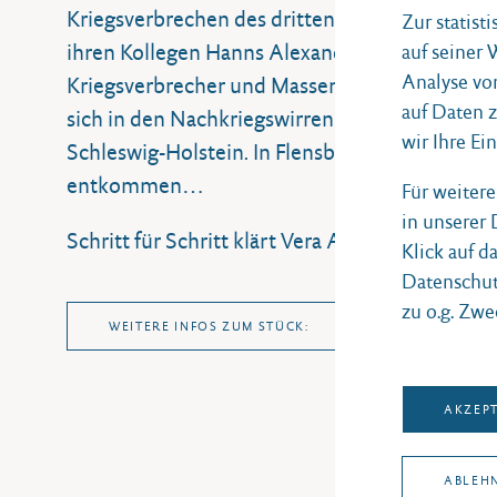
Kriegsverbrechen des dritten Reichs. In Bergen-
Zur statist
ihren Kollegen Hanns Alexander, der sich unmi
auf seiner
Analyse vo
Kriegsverbrecher und Massenmörder macht, denn
auf Daten 
sich in den Nachkriegswirren abzusetzen und u
wir Ihre Ei
Schleswig-Holstein. In Flensburg erhalten sie 
entkommen…
Für weiter
in unserer
Schritt für Schritt klärt Vera Atkins das Schi
Klick auf d
Datenschut
zu o.g. Zwe
WEITERE INFOS ZUM STÜCK:
AKZEP
ABLEH