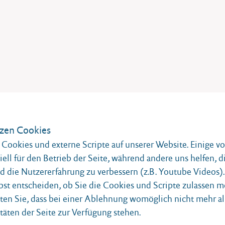
rin der streng geheimen Abteilung des
ich für den Einsatz weiblicher Agentinnen
zen Cookies
nkreich, muss tatenlos zusehen wie viele
Cookies und externe Scripte auf unserer Website. Einige v
. Mit der Invasion der Alliierten in der
iell für den Betrieb der Seite, während andere uns helfen, d
e ihrer Vorgesetzten, die Suche nach den
 die Nutzererfahrung zu verbessern (z.B. Youtube Videos).
eite Deutschland”. Hitler ist tot, aber es
bst entscheiden, ob Sie die Cookies und Scripte zulassen m
is beginnt.
ten Sie, dass bei einer Ablehnung womöglich nicht mehr al
täten der Seite zur Verfügung stehen.
h die unfassbaren Gräueltaten und