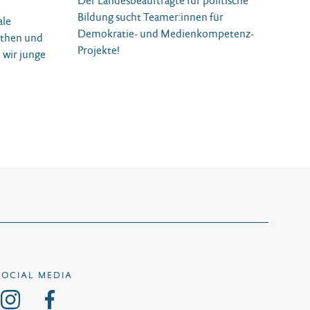
Der Landesbeauftragte für politische
Bildung sucht Teamer:innen für
ale
Demokratie- und Medienkompetenz-
then und
Projekte!
 wir junge
SOCIAL MEDIA