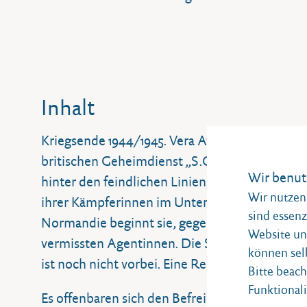
Inhalt
Kriegsende 1944/1945. Vera Atkins, Mitarbeite
britischen Geheimdienst „S.O.E.“, verantwortl
Wir benut
hinter den feindlichen Linien, vor allem in Fra
Wir nutzen 
ihrer Kämpferinnen im Untergrund „verstummen“
sind essenz
Normandie beginnt sie, gegen alle Widerständ
Website und
vermissten Agentinnen. Die Spur führt ins „befr
können sel
ist noch nicht vorbei. Eine Reise in die Finstern
Bitte beach
Funktionali
Es offenbaren sich den Befreiern nach und nac