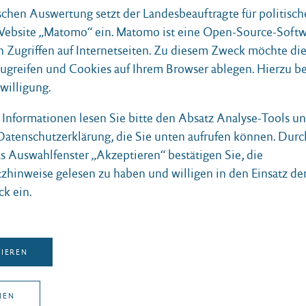
Belsen im Mai 1945 trifft Vera Atkins auf
ischen Auswertung setzt der Landesbeauftragte für politisc
ttelbar auf die Spur der ranghöchsten
 Website „Matomo“ ein. Matomo ist eine Open-Source-Softw
n Zugriffen auf Internetseiten. Zu diesem Zweck möchte di
 schnell wird klar, dass diese dabei sind,
zugreifen und Cookies auf Ihrem Browser ablegen. Hierzu b
nterzutauchen, u.a. ins noch nicht befreite
nwilligung.
neue Identitäten, um einer Verurteilung zu
e Informationen lesen Sie bitte den Absatz Analyse-Tools 
 Datenschutzerklärung, die Sie unten aufrufen können. Durc
cksal der verschwundenen Agentinnen auf.
as Auswahlfenster „Akzeptieren“ bestätigen Sie, die
zhinweise gelesen zu haben und willigen in den Einsatz de
ck ein.
TIEREN
NEN