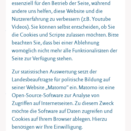
essenziell für den Betrieb der Seite, während
andere uns helfen, diese Website und die
Das Ausstellungskonzept bietet Jugendlichen einen
Nutzererfahrung zu verbessern (z.B. Youtube
besonderen Zugang: Für Schulen und andere
Videos). Sie können selbst entscheiden, ob Sie
Jugendgruppen werden Begleitungen durch
die Cookies und Scripte zulassen möchten. Bitte
sogenannte Peer-Guides angeboten. Schülerinnen
beachten Sie, dass bei einer Ablehnung
und Schüler aus dem Kieler Umland führen durch die
womöglich nicht mehr alle Funktionalitäten der
Ausstellung. Sie vermitteln auf Augenhöhe zwischen
Seite zur Verfügung stehen.
dem Schicksal Anne Franks und den Erfahrungen der
jungen Besucherinnen und Besucher. Eine Führung
Zur statistischen Auswertung setzt der
dauert etwa zwei Stunden. Anmelden für Führungen
Landesbeauftragte für politische Bildung auf
können sich Schulklassen ab der 7. Jahrgangsstufe,
seiner Website „Matomo“ ein. Matomo ist eine
Jugendgruppen und auch junge Erwachsenengruppen
Open-Source-Software zur Analyse von
unter
Zugriffen auf Internetseiten. Zu diesem Zweck
https://akjs-sh.de/wanderausstellung-anne-frank/
möchte die Software auf Daten zugreifen und
Cookies auf Ihrem Browser ablegen. Hierzu
Zeitgleich zur Ausstellung findet ein breites
benötigen wir Ihre Einwilligung.
Rahmenprogramm statt. Es umfasst Veranstaltungen