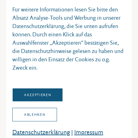
für junge Menschen, aber auch für Erwachsene und
Für weitere Informationen lesen Sie bitte den
Fachkräfte in Schleswig-Holstein. Zahlreiche
Absatz Analyse-Tools und Werbung in unserer
Personen und Institutionen haben zum
Datenschutzerklärung, die Sie unten aufrufen
Rahmenprogramm eigene Veranstaltungen in ganz
können. Durch einen Klick auf das
Schleswig-Holstein beigesteuert. Weitere
Auswahlfenster „Akzeptieren“ bestätigen Sie,
Informationen zum Rahmenprogramm können hier
die Datenschutzhinweise gelesen zu haben und
eingesehen werden:
willigen in den Einsatz der Cookies zu o.g.
https://www.politische-
Zweck ein.
bildung.sh/veranstaltungen/aktuelle-
termine/annefrank
Hintergrund
AKZEPTIEREN
Anne Frank wurde 1929 in Frankfurt geboren. Ihre
ABLEHNEN
Familie emigrierte 1933/34 nach Amsterdam, wo sie
sich ab 1942 in einem Hinterhaus versteckten
Datenschutz­erklärung
|
Impressum
mussten. Dort schrieb Anne Tagebuch – als