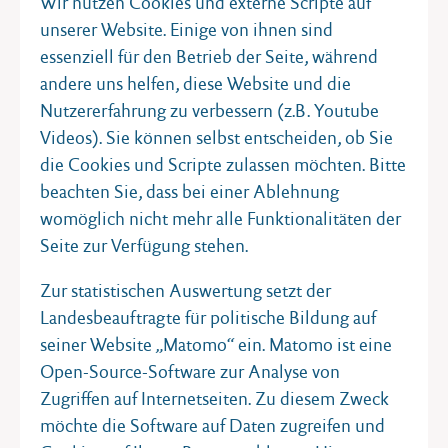
Wir nutzen Cookies und externe Scripte auf
unserer Website. Einige von ihnen sind
essenziell für den Betrieb der Seite, während
andere uns helfen, diese Website und die
Nutzererfahrung zu verbessern (z.B. Youtube
Videos). Sie können selbst entscheiden, ob Sie
die Cookies und Scripte zulassen möchten. Bitte
beachten Sie, dass bei einer Ablehnung
womöglich nicht mehr alle Funktionalitäten der
MITTWOCH, 16. SEPTEMBER 2026
Entrechtung und Ausbeutung im
Seite zur Verfügung stehen.
staatlichen Auftrag
Zur statistischen Auswertung setzt der
1933 begann mit der „Arisierung“ die Entrechtung und
Landesbeauftragte für politische Bildung auf
Enteignung von Menschen, die laut nationalsozialistischer
seiner Website „Matomo“ ein. Matomo ist eine
Doktrin nicht zum deutschen
Open-Source-Software zur Analyse von
Zugriffen auf Internetseiten. Zu diesem Zweck
möchte die Software auf Daten zugreifen und