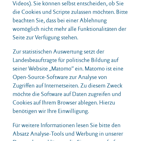
Videos). Sie können selbst entscheiden, ob Sie
die Cookies und Scripte zulassen möchten. Bitte
beachten Sie, dass bei einer Ablehnung
womöglich nicht mehr alle Funktionalitäten der
Seite zur Verfügung stehen.
Zur statistischen Auswertung setzt der
MONTAG, 2. NOVEMBER 2026
Radikal höflich
Landesbeauftragte für politische Bildung auf
seiner Website „Matomo“ ein. Matomo ist eine
Wie kann ich im Alltag eine klare Haltung gegen
Open-Source-Software zur Analyse von
menschenfeindliche, ausgrenzende und
Zugriffen auf Internetseiten. Zu diesem Zweck
verschwörungserzählerische Aussagen zeigen?
möchte die Software auf Daten zugreifen und
Cookies auf Ihrem Browser ablegen. Hierzu
benötigen wir Ihre Einwilligung.
Für weitere Informationen lesen Sie bitte den
Absatz Analyse-Tools und Werbung in unserer