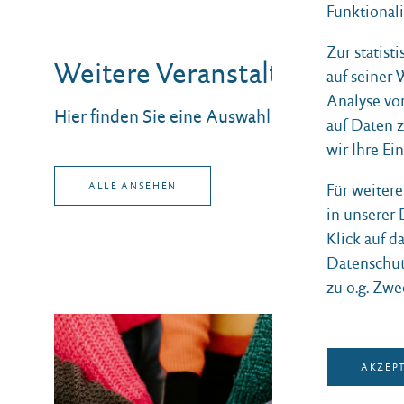
Funktionali
Zur statist
Weitere Veranstaltungen
auf seiner
Analyse vo
Hier finden Sie eine Auswahl aus weiteren Ver
auf Daten 
wir Ihre Ei
ALLE ANSEHEN
Für weiter
in unserer
Klick auf d
Datenschut
zu o.g. Zwe
AKZEP