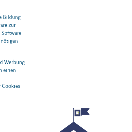
he Bildung
are zur
e Software
enötigen
und Werbung
h einen
r Cookies