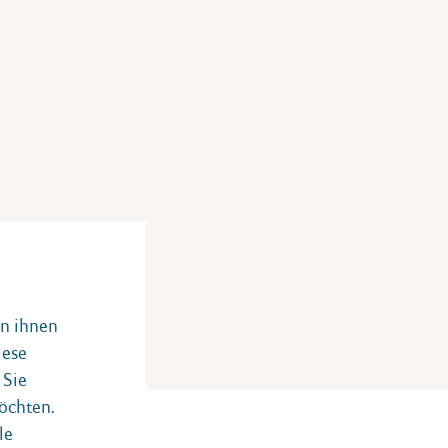
on ihnen
iese
 Sie
öchten.
le