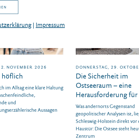
NEN
tz­erklärung
|
Impressum
 2. NOVEMBER 2026
DONNERSTAG, 29. OKTOBE
 höflich
Die Sicherheit im
Ostseeraum – eine
ch im Alltag eine klare Haltung
Herausforderung für
schenfeindliche,
nde und
Was andernorts Gegenstand
ungserzählerische Aussagen
geopolitischer Analysen ist, lie
Schleswig-Holstein direkt vor 
Haustür: Die Ostsee steht heu
Zentrum